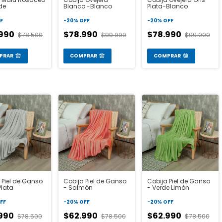
de
Blanco -Blanco
Plata-Blanco
F
-
20
%
OFF
-
20
%
OFF
.990
$78.990
$78.990
$78.500
$99.000
$99.000
PRAR
COMPRAR
COMPRAR
 Piel de Ganso
Cobija Piel de Ganso
Cobija Piel de Ganso
Plata
- Salmón
- Verde Limón
FF
-
20
%
OFF
-
20
%
OFF
.990
$62.990
$62.990
$78.500
$78.500
$78.500