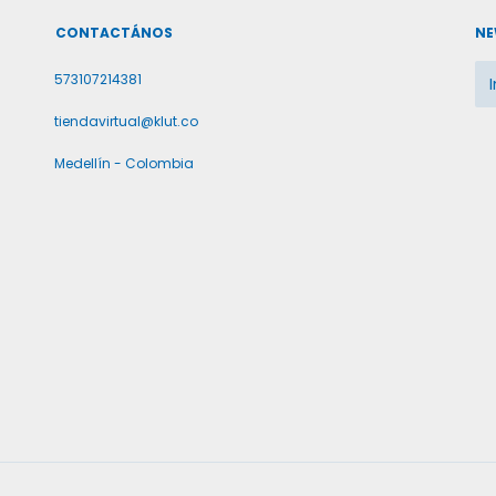
CONTACTÁNOS
NE
573107214381
tiendavirtual@klut.co
Medellín - Colombia