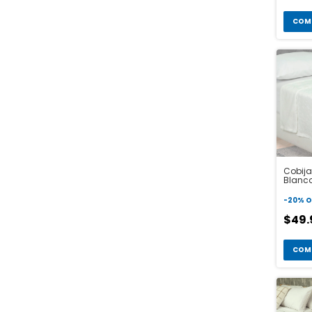
COM
Cobija 
Blanc
-
20
%
O
$49
COM