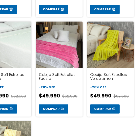
PRAR
COMPRAR
COMPRAR
Soft Estrellas
Cobija Soft Estrellas
Cobija Soft Estrellas
o
Fucsia
Verde Limon
FF
-
20
%
OFF
-
20
%
OFF
.990
$49.990
$49.990
$62.500
$62.500
$62.500
PRAR
COMPRAR
COMPRAR