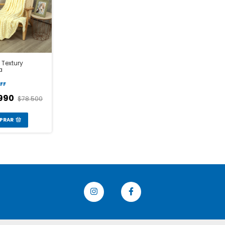
 Textury
a
FF
.990
$78.500
PRAR