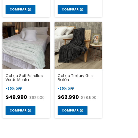
COMPRAR
COMPRAR
Cobija Soft Estrellas
Cobija Textury Gris
Verde Menta
Ratón
-
20
%
OFF
-
20
%
OFF
$49.990
$62.990
$62.500
$78.500
COMPRAR
COMPRAR