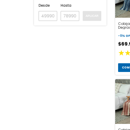
Desde
Hasta
APLICAR
Cobija
Degra
-
11
%
OF
$69
COM
Cobij