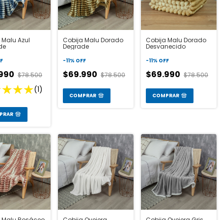
 Malu Azul
Cobija Malu Dorado
Cobija Malu Dorado
de
Degrade
Desvanecido
F
-
11
%
OFF
-
11
%
OFF
.990
$69.990
$69.990
$78.500
$78.500
$78.500
(1)
COMPRAR
COMPRAR
PRAR
a Malu Rosáceo
Cobija Ovejera
Cobija Ovejera Gris