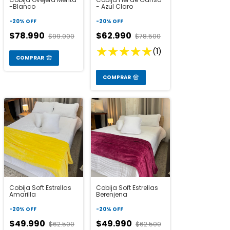
-Blanco
- Azul Claro
-
20
%
OFF
-
20
%
OFF
$78.990
$62.990
$99.000
$78.500
(1)
COMPRAR
COMPRAR
Cobija Soft Estrellas
Cobija Soft Estrellas
Amarilla
Berenjena
-
20
%
OFF
-
20
%
OFF
$49.990
$49.990
$62.500
$62.500