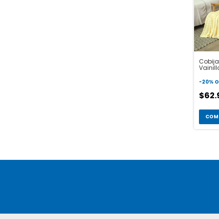
Cobija
Vainill
-
20
%
O
$62
COM