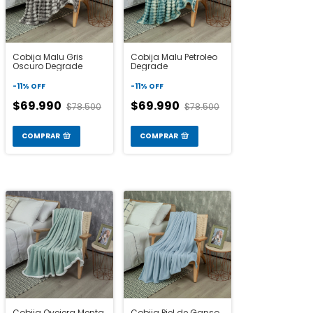
Cobija Malu Gris
Cobija Malu Petroleo
Oscuro Degrade
Degrade
-
11
%
OFF
-
11
%
OFF
$69.990
$69.990
$78.500
$78.500
COMPRAR
COMPRAR
Cobija Ovejera Menta
Cobija Piel de Ganso