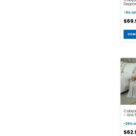
Degra
-
11
%
OF
$69
COM
Cobija
- Gris 
-
20
%
O
$62