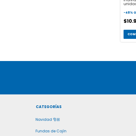
unida
-
48
%
O
$10.
COM
CATEGORÍAS
Navidad 🎅🏼
Fundas de Cojín