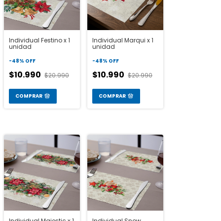
Individual Festino x 1
Individual Marqui x 1
unidad
unidad
-
48
%
OFF
-
48
%
OFF
$10.990
$10.990
$20.990
$20.990
COMPRAR
COMPRAR
Individual Majestic x 1
Individual Snow