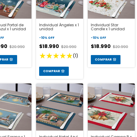
dual Portal de
Individual Ángeles x 1
Individual Star
Azul x 1 unidad
unidad
Candle x 1 unidad
FF
-
10
%
OFF
-
10
%
OFF
990
$18.990
$18.990
$20.990
$20.990
$20.990
(1)
PRAR
COMPRAR
COMPRAR
ual Sereno x 1
Individual Natal Azul
Individual Campa R x