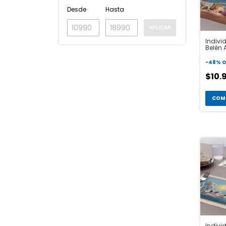
Desde
Hasta
APLICAR
Indivi
Belén 
-
48
%
O
$10.
COM
Individ