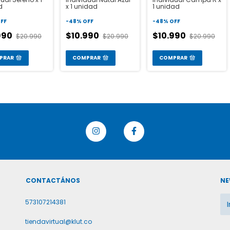
d
x 1 unidad
1 unidad
FF
-
48
%
OFF
-
48
%
OFF
990
$10.990
$10.990
$20.990
$20.990
$20.990
PRAR
COMPRAR
COMPRAR
CONTACTÁNOS
NE
573107214381
tiendavirtual@klut.co