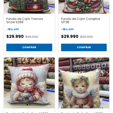
Funda de Cojín Tranvia
Funda de Cojín Conejitos
Snow 6288
1373B
-
19
%
OFF
-
19
%
OFF
$29.990
$29.990
$36.990
$36.990
COMPRAR
COMPRAR