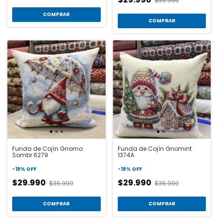
$36.990
COMPRAR
COMPRAR
Funda de Cojín Gnomo
Funda de Cojín Gnomint
Sombr 6279
1374A
-
19
%
OFF
-
19
%
OFF
$29.990
$29.990
$36.990
$36.990
COMPRAR
COMPRAR