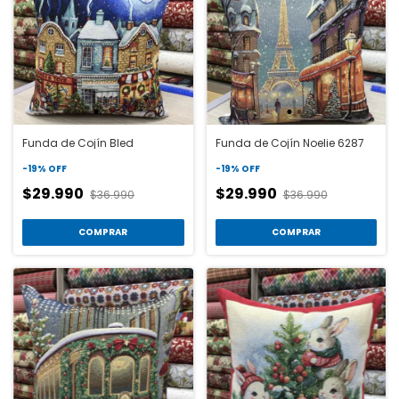
Funda de Cojín Bled
Funda de Cojín Noelie 6287
-
19
%
OFF
-
19
%
OFF
$29.990
$29.990
$36.990
$36.990
COMPRAR
COMPRAR