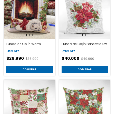
Funda de Cojín Warm
Funda de Cojín Poinsettia Sw
-
19
%
OFF
-
20
%
OFF
$29.990
$40.000
$36.990
$49.990
COMPRAR
COMPRAR