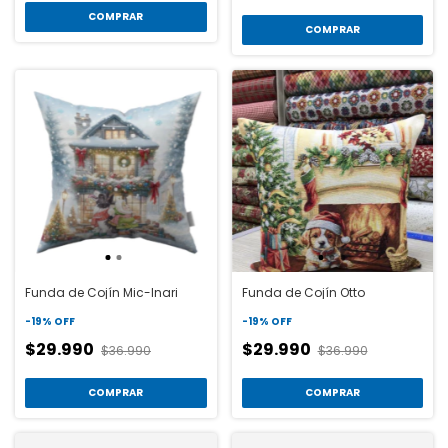
COMPRAR
COMPRAR
Funda de Cojín Mic-Inari
Funda de Cojín Otto
-
19
%
OFF
-
19
%
OFF
$29.990
$29.990
$36.990
$36.990
COMPRAR
COMPRAR