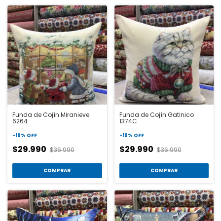
Funda de Cojín Miranieve
Funda de Cojín Gatinico
6264
1374C
-
19
%
OFF
-
19
%
OFF
$29.990
$29.990
$36.990
$36.990
COMPRAR
COMPRAR