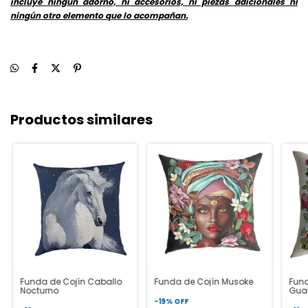
incluye ningún adorno, ni accesorios, ni piezas adicionales ni
ningún otro elemento que lo acompañan.
Productos similares
Funda de Cojín Caballo
Funda de Cojín Musoke
Fund
Nocturno
Gua
-
19
%
OFF