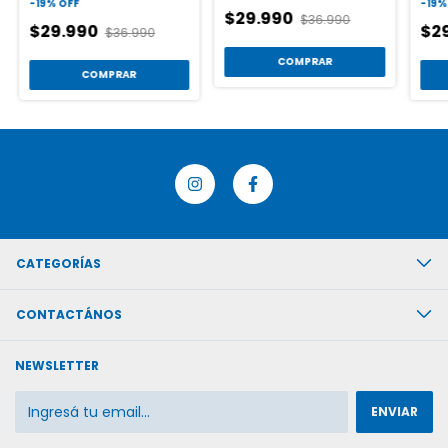
-
19
%
OFF
-
19
$29.990
$36.990
$29.990
$2
$36.990
COMPRAR
COMPRAR
CATEGORÍAS
CONTACTÁNOS
NEWSLETTER