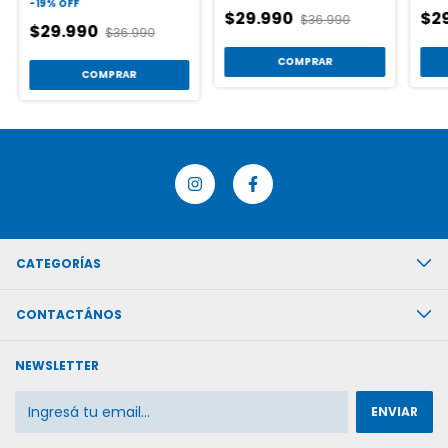
-
19
%
OFF
$29.990
$2
$36.990
$29.990
$36.990
COMPRAR
COMPRAR
CATEGORÍAS
CONTACTÁNOS
NEWSLETTER