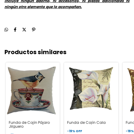
incluye ningún adorno, ni accesorios, ni piezas adicionales ni
ningún otro elemento que lo acompañan.
Productos similares
Funda de Cojín Pájaro
Funda de Cojín Cala
Fund
Jilguero
-
19
%
OFF
-
19