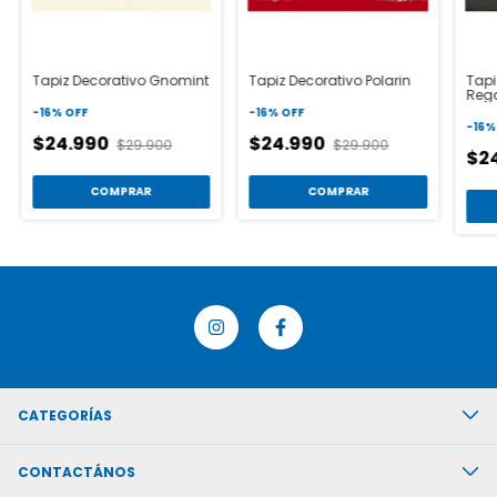
Tapiz Decorativo Gnomint
Tapiz Decorativo Polarin
Tapi
Reg
-
16
%
OFF
-
16
%
OFF
-
16
$24.990
$24.990
$29.900
$29.900
$2
COMPRAR
COMPRAR
CATEGORÍAS
CONTACTÁNOS