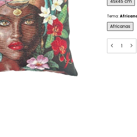
45x45 cm
Tema:
African
Africanas