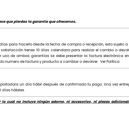
ce que pierdas la garantía que ofrecemos.
días para hacerlo desde la fecha de compra o recepción, esto sujeto a 
 satisfacción tienes 10 días calendario para realizar el cambio o devo
er uso de ambas garantías se debe presentar la factura electrónica en
ndo numero de factura y producto a cambiar o devolver.
Ver Política
sportadora un día hábil después de confirmado tu pago. Una vez entr
0 días hábiles.
 lo cual no incluye ningún adorno, ni accesorios, ni piezas adicional