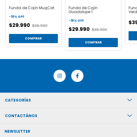
Funda de Cojín MugCat
Funda de Cojín
Fund
Guadalupe 1
Ver
-
19
%
OFF
-
19
%
OFF
$3
$29.990
$36.990
$29.990
$36.990
COMPRAR
COMPRAR
CATEGORÍAS
CONTACTÁNOS
NEWSLETTER