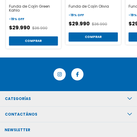
Funda de Cojín Green
Funda de Cojín Olivia
Fund
Kahlo
-
19
%
OFF
-
19
-
19
%
OFF
$29.990
$2
$36.990
$29.990
$36.990
COMPRAR
COMPRAR
CATEGORÍAS
CONTACTÁNOS
NEWSLETTER