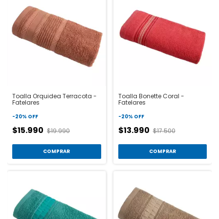
Toalla Orquidea Terracota -
Toalla Bonette Coral -
Fatelares
Fatelares
-
20
%
OFF
-
20
%
OFF
$15.990
$13.990
$19.990
$17.500
COMPRAR
COMPRAR