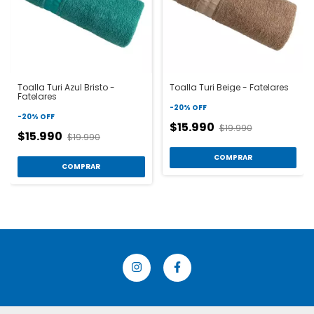
Toalla Turi Azul Bristo -
Toalla Turi Beige - Fatelares
Fatelares
-
20
%
OFF
-
20
%
OFF
$15.990
$19.990
$15.990
$19.990
COMPRAR
COMPRAR