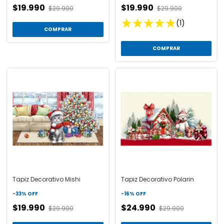
$19.990
$19.990
$29.900
$29.900
(1)
COMPRAR
COMPRAR
Tapiz Decorativo Mishi
Tapiz Decorativo Polarin
-
33
%
OFF
-
16
%
OFF
$19.990
$24.990
$29.900
$29.900