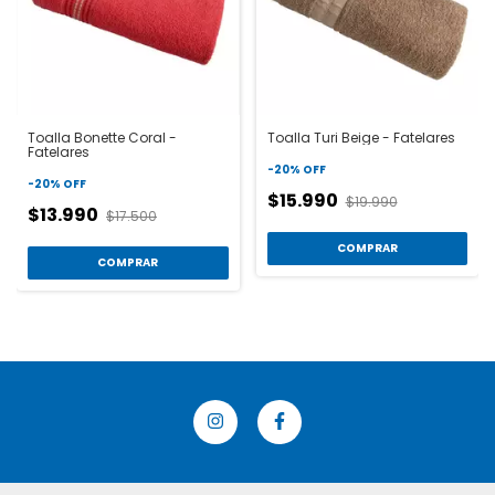
Toalla Bonette Coral -
Toalla Turi Beige - Fatelares
Fatelares
-
20
%
OFF
-
20
%
OFF
$15.990
$19.990
$13.990
$17.500
COMPRAR
COMPRAR