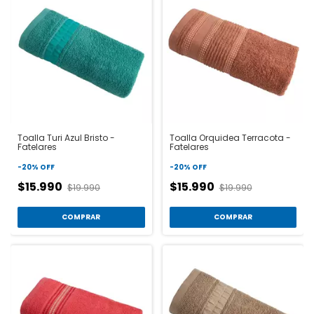
Toalla Turi Azul Bristo -
Toalla Orquidea Terracota -
Fatelares
Fatelares
-
20
%
OFF
-
20
%
OFF
$15.990
$15.990
$19.990
$19.990
COMPRAR
COMPRAR